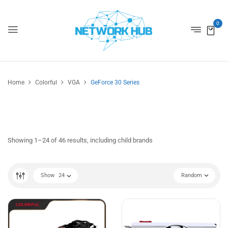
0
Home
Colorful
VGA
GeForce 30 Series
Showing 1–24 of 46 results, including child brands
Show
24
Random