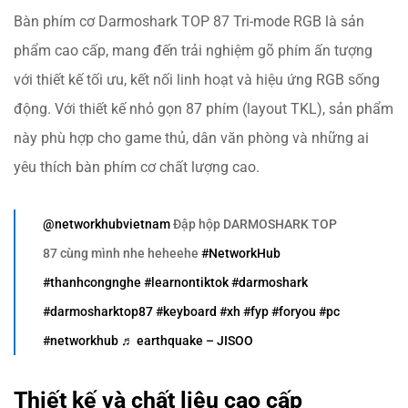
Bàn phím cơ Darmoshark TOP 87 Tri-mode RGB là sản
phẩm cao cấp, mang đến trải nghiệm gõ phím ấn tượng
với thiết kế tối ưu, kết nối linh hoạt và hiệu ứng RGB sống
động. Với thiết kế nhỏ gọn 87 phím (layout TKL), sản phẩm
này phù hợp cho game thủ, dân văn phòng và những ai
yêu thích bàn phím cơ chất lượng cao.
@networkhubvietnam
Đập hộp DARMOSHARK TOP
87 cùng mình nhe heheehe
#NetworkHub
#thanhcongnghe
#learnontiktok
#darmoshark
#darmosharktop87
#keyboard
#xh
#fyp
#foryou
#pc
#networkhub
♬ earthquake – JISOO
Thiết kế và chất liệu cao cấp