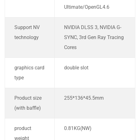
Ultimate/OpenGL4.6
Support NV
NVIDIA DLSS 3, NVIDIA G-
technology
SYNC, 3rd Gen Ray Tracing
Cores
graphics card
double slot
type
Product size
255*136*45.5mm
(with baffle)
product
0.81KG(NW)
weight