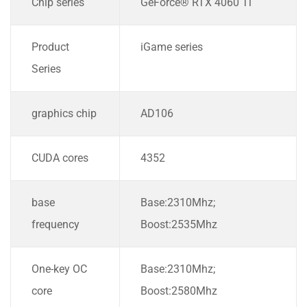
Chip series
GeForce® RTX 4060 Ti
Product
iGame series
Series
graphics chip
AD106
CUDA cores
4352
base
Base:2310Mhz;
frequency
Boost:2535Mhz
One-key OC
Base:2310Mhz;
core
Boost:2580Mhz