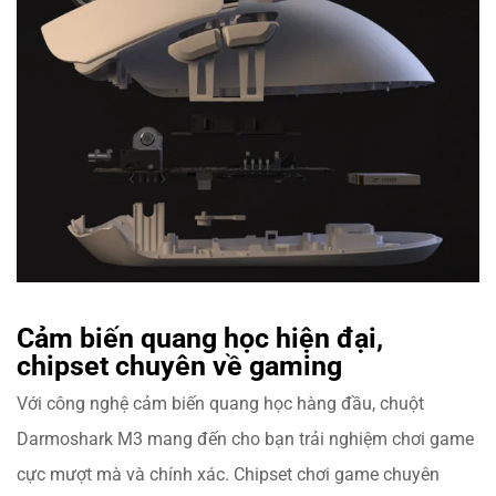
Cảm biến quang học hiện đại,
chipset chuyên về gaming
Với công nghệ cảm biến quang học hàng đầu,
chuột
Darmoshark M3
mang đến cho bạn trải nghiệm chơi game
cực mượt mà và chính xác. Chipset chơi game chuyên