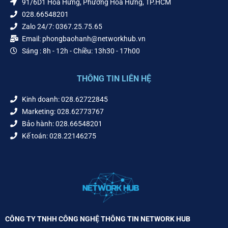
91/6D1 Hòa Hưng, Phường Hòa Hưng, TP.HCM
028.66548201
Zalo 24/7: 0367.25.75.65
Email: phongbaohanh@networkhub.vn
Sáng : 8h - 12h - Chiều: 13h30 - 17h00
THÔNG TIN LIÊN HỆ
Kinh doanh: 028.62722845
Marketing: 028.62773767
Bảo hành: 028.66548201
Kế toán: 028.22146275
CÔNG TY TNHH CÔNG NGHỆ THÔNG TIN NETWORK HUB