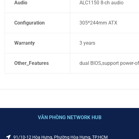
Audio
ALC1150 8-ch audio
Configuration
305*244mm ATX
Warranty
3 years
Other_Features
dual BIOS,support power-of
VĂN PHÒNG NETWORK HUB
91/10-12 Hòa Hưng, Phường Hòa Hưng, TP.HCM