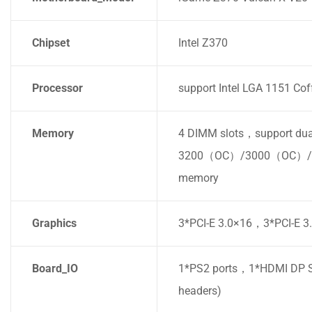
Chipset
Intel Z370
Processor
support Intel LGA 1151 Cof
Memory
4 DIMM slots，support dua
3200（OC）/3000（OC）/
memory
Graphics
3*PCI-E 3.0×16，3*PCI-E 3
Board_IO
1*PS2 ports，1*HDMI DP S
headers)