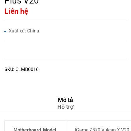
Plus V20
Liên hệ
Xuất xứ: China
SKU:
CLMB0016
Mô tả
Hỗ trợ
Motherboard_Model
iGame Z370 Vulcan X V20