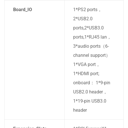
Board_IO
1*PS2 ports，
2*USB2.0
ports,2*USB3.0
ports,1*RJ45 lan，
3*audio ports（6-
channel support）
1*VGA port，
1*HDMI port;
onboard： 1*9-pin
USB2.0 header，
1*19-pin USB3.0
header