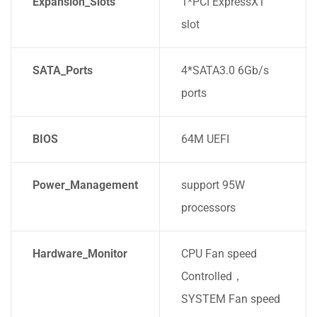
Expansion_Slots
1*PCI ExpressX1
slot
SATA_Ports
4*SATA3.0 6Gb/s
ports
BIOS
64M UEFI
Power_Management
support 95W
processors
Hardware_Monitor
CPU Fan speed
Controlled，
SYSTEM Fan speed