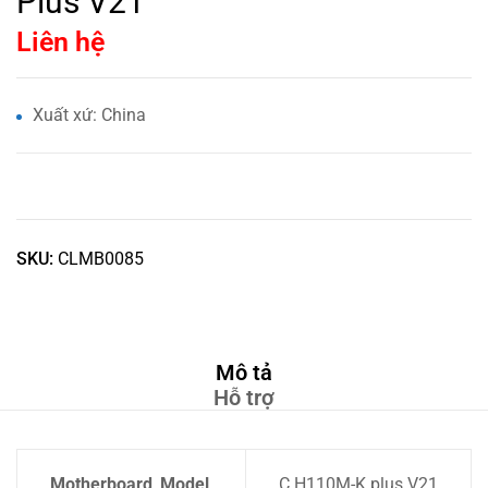
Plus V21
Liên hệ
Xuất xứ: China
SKU:
CLMB0085
Mô tả
Hỗ trợ
Motherboard_Model
C.H110M-K plus V21