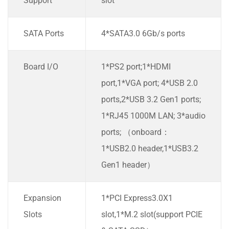
Support
slot
SATA Ports
4*SATA3.0 6Gb/s ports
Board I/O
1*PS2 port;1*HDMI
port,1*VGA port; 4*USB 2.0
ports,2*USB 3.2 Gen1 ports;
1*RJ45 1000M LAN; 3*audio
ports; （onboard：
1*USB2.0 header,1*USB3.2
Gen1 header）
Expansion
1*PCI Express3.0X1
Slots
slot,1*M.2 slot(support PCIE