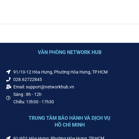
VĂN PHÒNG NETWORK HUB
91/10-12 Hòa Hưng, Phường Hòa Hưng, TP.HCM
028.62722845
Email: support@networkhub.vn
Sáng : 8h - 12h
Chiều: 13h30 - 17h30
TRUNG TÂM BẢO HÀNH VÀ DỊCH VỤ
HỒ CHÍ MINH
91/6D1 Hòa Hưng, Phường Hòa Hưng, TP.HCM