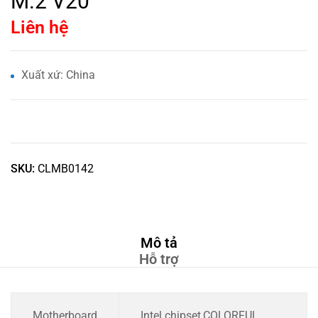
M.2 V20
Liên hệ
Xuất xứ: China
SKU:
CLMB0142
Mô tả
Hỗ trợ
Motherboard
Intel chipset,COLORFUL