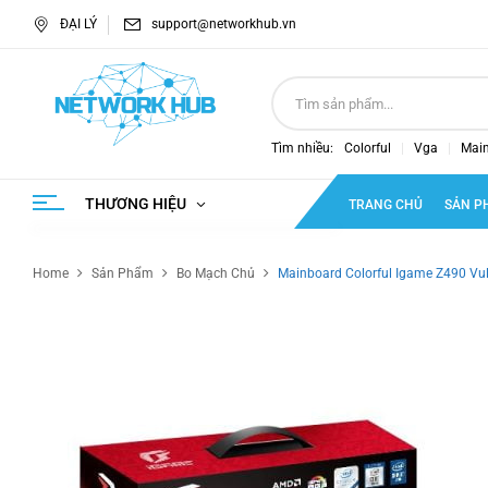
ĐẠI LÝ
support@networkhub.vn
Tìm nhiều:
Colorful
Vga
Mai
THƯƠNG HIỆU
TRANG CHỦ
SẢN P
Home
Sản Phẩm
Bo Mạch Chủ
Mainboard Colorful Igame Z490 Vu