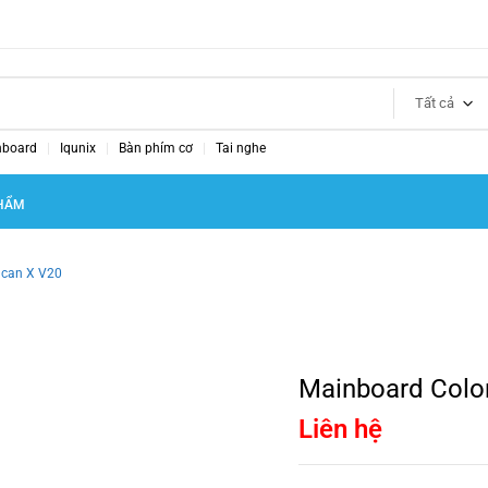
Tất cả
nboard
Iqunix
Bàn phím cơ
Tai nghe
HẨM
lcan X V20
Mainboard Color
Liên hệ