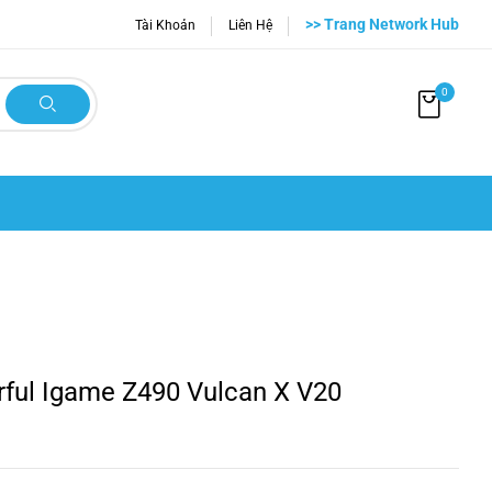
>> Trang Network Hub
Tài Khoản
Liên Hệ
0
ful Igame Z490 Vulcan X V20