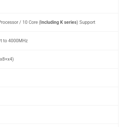
rocessor / 10 Core (
Including K series
) Support
t to 4000MHz
+x8+x4)