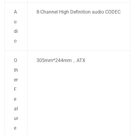
A
8-Channel High Definition audio CODEC
u
di
o
O
305mm*244mm，ATX
th
er
F
e
at
ur
e