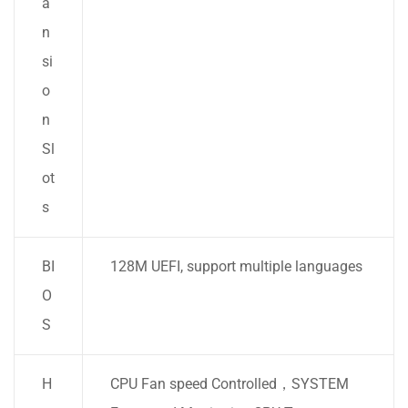
a
n
si
o
n
Sl
ot
s
BI
128M UEFI, support multiple languages
O
S
H
CPU Fan speed Controlled，SYSTEM