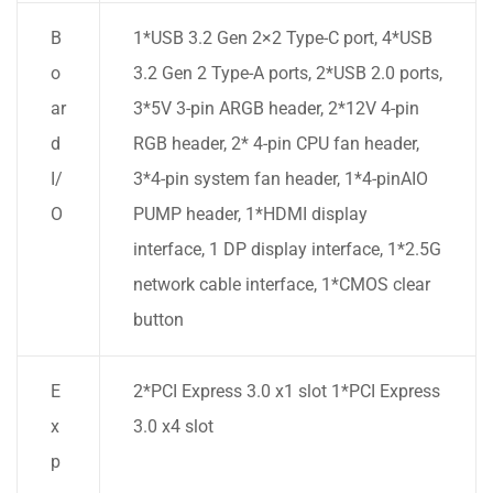
B
1*USB 3.2 Gen 2×2 Type-C port, 4*USB
o
3.2 Gen 2 Type-A ports, 2*USB 2.0 ports,
ar
3*5V 3-pin ARGB header, 2*12V 4-pin
d
RGB header, 2* 4-pin CPU fan header,
I/
3*4-pin system fan header, 1*4-pinAIO
O
PUMP header, 1*HDMI display
interface, 1 DP display interface, 1*2.5G
network cable interface, 1*CMOS clear
button
E
2*PCI Express 3.0 x1 slot 1*PCI Express
x
3.0 x4 slot
p