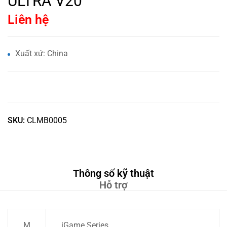
ULTRA V20
Liên hệ
Xuất xứ: China
SKU:
CLMB0005
Thông số kỹ thuật
Hỗ trợ
M
iGame Series