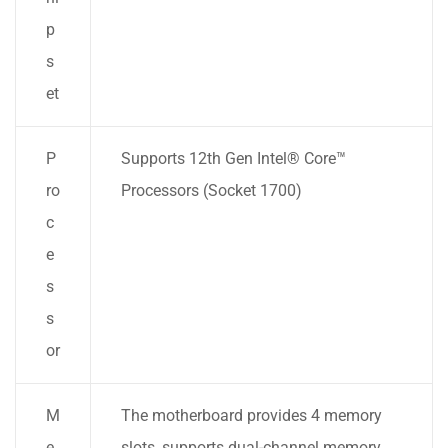
p
s
et
P
Supports 12th Gen Intel® Core™
ro
Processors (Socket 1700)
c
e
s
s
or
M
The motherboard provides 4 memory
e
slots, supports dual-channel memory,