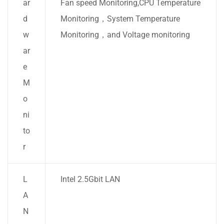
ar
Fan speed Monitoring,CPU Temperature
d
Monitoring，System Temperature
w
Monitoring，and Voltage monitoring
ar
e
M
o
ni
to
r
L
Intel 2.5Gbit LAN
A
N