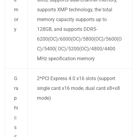
m
supports XMP technology, the total
or
memory capacity supports up to
y
128GB, and supports DDR5-
6200(OC)/6000(OC)/5800(OC)/5600(O
C)/5400( OC)/5200(OC)/4800/4400
MHz specification memory
G
2*PCI Express 4.0 x16 slots (support
ra
single card x16 mode, dual card x8+x8
p
mode)
hi
c
s