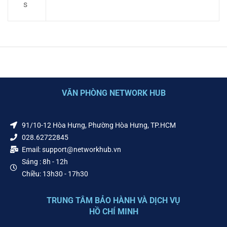
s
VĂN PHÒNG NETWORK HUB
91/10-12 Hòa Hưng, Phường Hòa Hưng, TP.HCM
028.62722845
Email: support@networkhub.vn
Sáng : 8h - 12h
Chiều: 13h30 - 17h30
TRUNG TÂM BẢO HÀNH VÀ DỊCH VỤ
HỒ CHÍ MINH