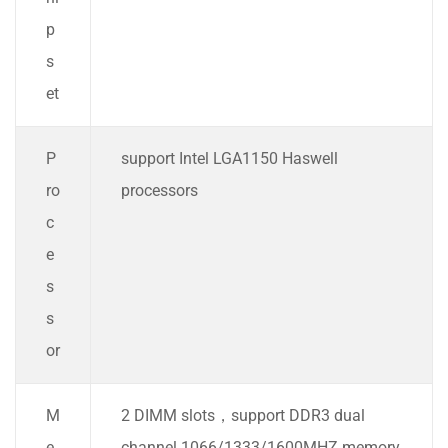
p
s
et
P
support Intel LGA1150 Haswell
ro
processors
c
e
s
s
or
M
2 DIMM slots，support DDR3 dual
e
channel 1066/1333/1600MHZ memory