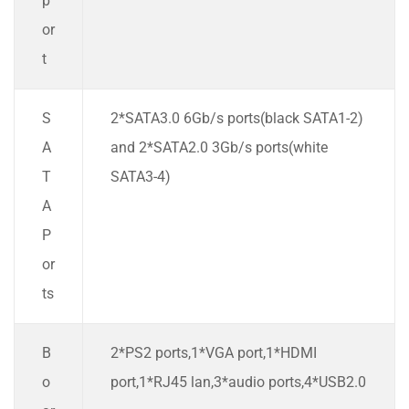
p
or
t
S
2*SATA3.0 6Gb/s ports(black SATA1-2)
A
and 2*SATA2.0 3Gb/s ports(white
T
SATA3-4)
A
P
or
ts
B
2*PS2 ports,1*VGA port,1*HDMI
o
port,1*RJ45 lan,3*audio ports,4*USB2.0