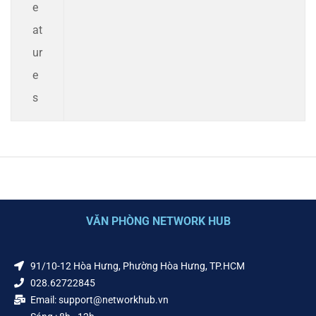
e
at
ur
e
s
VĂN PHÒNG NETWORK HUB
91/10-12 Hòa Hưng, Phường Hòa Hưng, TP.HCM
028.62722845
Email: support@networkhub.vn