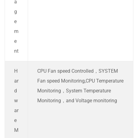
a
g
e
m
e
nt
H
CPU Fan speed Controlled，SYSTEM
ar
Fan speed Monitoring,CPU Temperature
d
Monitoring，System Temperature
w
Monitoring，and Voltage monitoring
ar
e
M