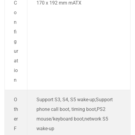
C
170 x 192 mm mATX
o
n
fi
g
ur
at
io
n
O
Support S3, S4, S5 wake-up;Support
th
phone call boot, timing boot,PS2
er
mouse/keyboard boot,network S5
F
wake-up