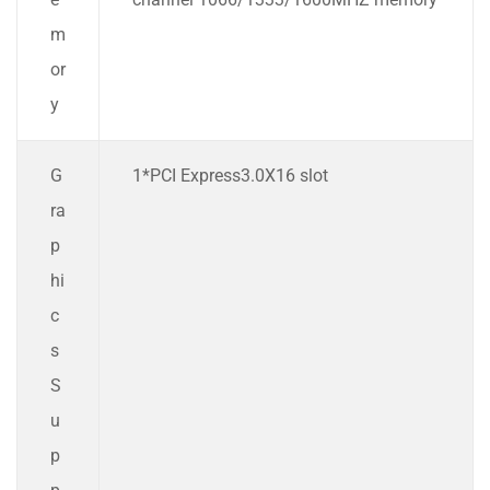
m
or
y
G
1*PCI Express3.0X16 slot
ra
p
hi
c
s
S
u
p