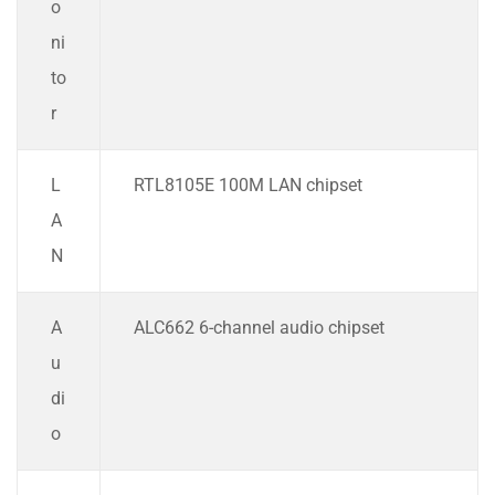
o
ni
to
r
L
RTL8105E 100M LAN chipset
A
N
A
ALC662 6-channel audio chipset
u
di
o