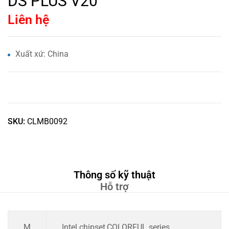
DS PLUS V20
Liên hệ
Xuất xứ: China
SKU:
CLMB0092
Thông số kỹ thuật
Hỗ trợ
M
Intel chipset,COLORFUL series