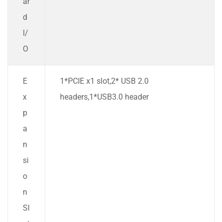
ar
d
I/
O
E
1*PCIE x1 slot,2* USB 2.0
x
headers,1*USB3.0 header
p
a
n
si
o
n
Sl