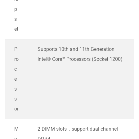
p
s
et
P
Supports 10th and 11th Generation
ro
Intel® Core™ Processors (Socket 1200)
c
e
s
s
or
M
2 DIMM slots，support dual channel
e
DDR4-