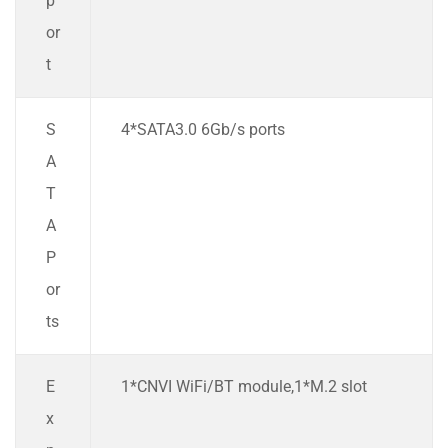
p
or
t
S
4*SATA3.0 6Gb/s ports
A
T
A
P
or
ts
E
1*CNVI WiFi/BT module,1*M.2 slot
x