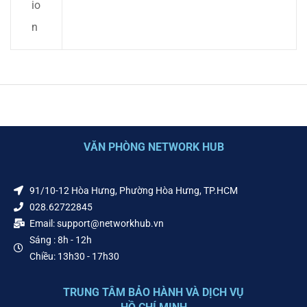
io
n
VĂN PHÒNG NETWORK HUB
91/10-12 Hòa Hưng, Phường Hòa Hưng, TP.HCM
028.62722845
Email: support@networkhub.vn
Sáng : 8h - 12h
Chiều: 13h30 - 17h30
TRUNG TÂM BẢO HÀNH VÀ DỊCH VỤ