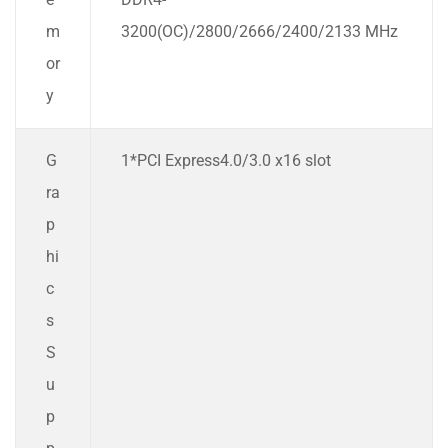
m
3200(OC)/2800/2666/2400/2133 MHz
or
y
G
1*PCI Express4.0/3.0 x16 slot
ra
p
hi
c
s
S
u
p