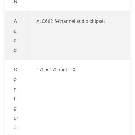
N
A
ALC662 6-channel audio chipset
u
di
o
C
170 x 170 mm ITX
o
n
fi
g
ur
at