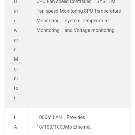
H
CPU Fan speed Controlled，SYSTEM
ar
Fan speed Monitoring,CPU Temperature
d
Monitoring，System Temperature
w
Monitoring，and Voltage monitoring
ar
e
M
o
ni
to
r
L
1000M LAN，Provides
A
10/100/1000Mb Ethernet