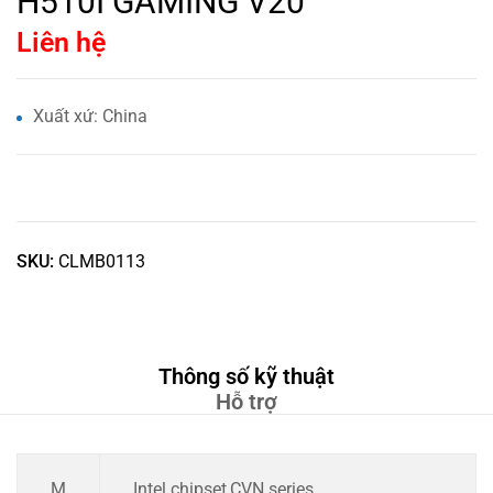
H510I GAMING V20
Liên hệ
Xuất xứ: China
SKU:
CLMB0113
Thông số kỹ thuật
Hỗ trợ
M
Intel chipset,CVN series