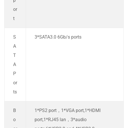
p
or
t
S
3*SATA3.0 6Gb/s ports
A
T
A
P
or
ts
B
1*PS2 port，1*VGA port,1*HDMI
o
port,1*RJ45 lan，3*audio