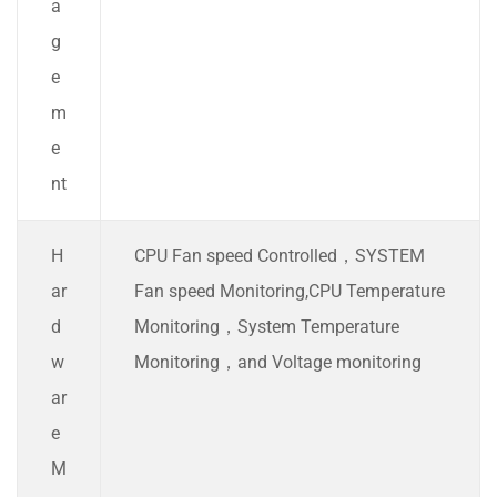
a
g
e
m
e
nt
H
CPU Fan speed Controlled，SYSTEM
ar
Fan speed Monitoring,CPU Temperature
d
Monitoring，System Temperature
w
Monitoring，and Voltage monitoring
ar
e
M