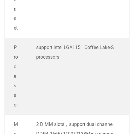
p
s
et
P
support Intel LGA1151 Coffee Lake-S
ro
processors
c
e
s
s
or
M
2 DIMM slots，support dual channel
e
DDR4 2666/2400/2133MHz memory