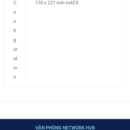
C
170 x 221 mm mATX
o
n
fi
g
ur
at
io
n
VĂN PHÒNG NETWORK HUB