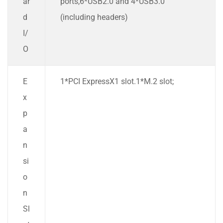
ar
ports,6*USB2.0 and 4*USB3.0
d
(including headers)
I/
O
E
1*PCI ExpressX1 slot.1*M.2 slot;
x
p
a
n
si
o
n
Sl