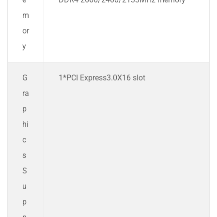
m
or
y
G
1*PCI Express3.0X16 slot
ra
p
hi
c
s
S
u
p