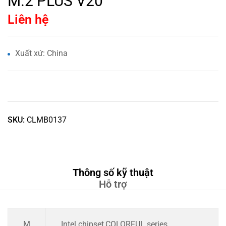
M.2 PLUS V20
Liên hệ
Xuất xứ: China
SKU:
CLMB0137
Thông số kỹ thuật
Hỗ trợ
M
Intel chipset,COLORFUL series