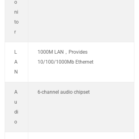
o
ni
to
r
L
1000M LAN，Provides
A
10/100/1000Mb Ethernet
N
A
6-channel audio chipset
u
di
o