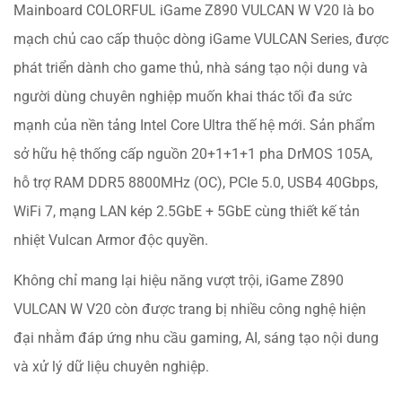
Mainboard COLORFUL iGame Z890 VULCAN W V20 là bo
mạch chủ cao cấp thuộc dòng iGame VULCAN Series, được
phát triển dành cho game thủ, nhà sáng tạo nội dung và
người dùng chuyên nghiệp muốn khai thác tối đa sức
mạnh của nền tảng Intel Core Ultra thế hệ mới. Sản phẩm
sở hữu hệ thống cấp nguồn 20+1+1+1 pha DrMOS 105A,
hỗ trợ RAM DDR5 8800MHz (OC), PCIe 5.0, USB4 40Gbps,
WiFi 7, mạng LAN kép 2.5GbE + 5GbE cùng thiết kế tản
nhiệt Vulcan Armor độc quyền.
Không chỉ mang lại hiệu năng vượt trội, iGame Z890
VULCAN W V20 còn được trang bị nhiều công nghệ hiện
đại nhằm đáp ứng nhu cầu gaming, AI, sáng tạo nội dung
và xử lý dữ liệu chuyên nghiệp.