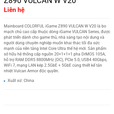
Z890 VULCAN W V20
Liên hệ
Mainboard COLORFUL iGame Z890 VULCAN W V20 là bo
mạch chủ cao cấp thuộc dòng iGame VULCAN Series, được
phát triển dành cho game thủ, nhà sáng tạo nội dung và
người dùng chuyên nghiệp muốn khai thác tối đa sức
mạnh của nền tảng Intel Core Ultra thế hệ mới. Sản phẩm
sở hữu hệ thống cấp nguồn 20+1+1+1 pha DrMOS 105A,
hỗ trợ RAM DDR5 8800MHz (OC), PCIe 5.0, USB4 40Gbps,
WiFi 7, mạng LAN kép 2.5GbE + 5GbE cùng thiết kế tản
nhiệt Vulcan Armor độc quyền.
Xuất xứ: China