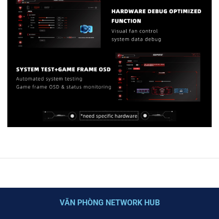
VĂN PHÒNG NETWORK HUB