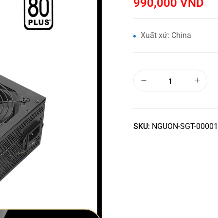
990,000
VND
Xuất xứ: China
SKU:
NGUON-SGT-00001