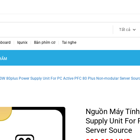
Tất cả
nboard
Iqunix
Bàn phím cơ
Tai nghe
HẨM
W 80plus Power Supply Unit For PC Active PFC 80 Plus Non-modular Server Sour
Nguồn Máy Tính
Supply Unit For
Server Source