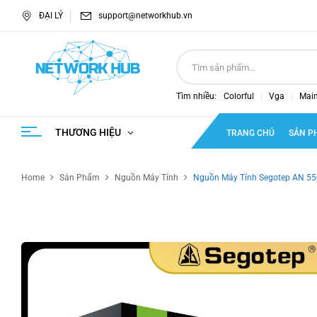
ĐẠI LÝ
support@networkhub.vn
Tìm nhiều:
Colorful
Vga
Mai
THƯƠNG HIỆU
TRANG CHỦ
SẢN P
Home
Sản Phẩm
Nguồn Máy Tính
Nguồn Máy Tính Segotep AN 550