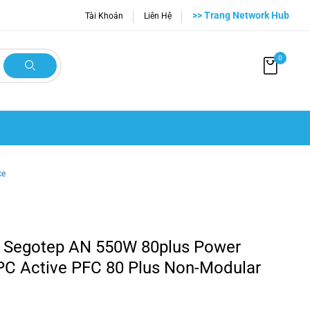
>> Trang Network Hub
Tài Khoản
Liên Hệ
0
ce
 Segotep AN 550W 80plus Power
 PC Active PFC 80 Plus Non-Modular