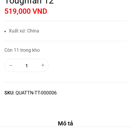
Toughfan 12
519,000
VND
Xuất xứ: China
Còn 11 trong kho
SKU:
QUATTN-TT-000006
Mô tả