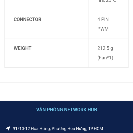
hrs, 25℃
CONNECTOR
4 PIN
PWM
WEIGHT
212.5 g
(Fan*1)
VĂN PHÒNG NETWORK HUB
91/10-12 Hòa Hưng, Phường Hòa Hưng, TP.HCM