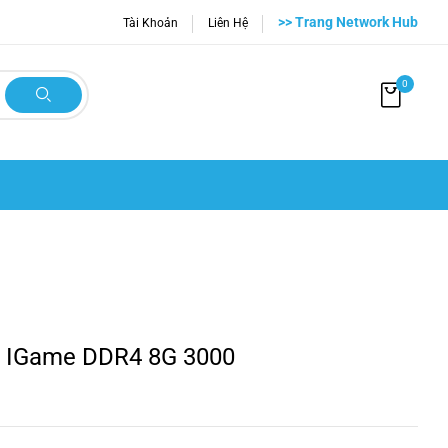
>> Trang Network Hub
Tài Khoản
Liên Hệ
0
IGame DDR4 8G 3000