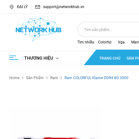
ĐẠI LÝ
support@networkhub.vn
Tìm nhiều:
Colorful
Vga
Mai
THƯƠNG HIỆU
TRANG CHỦ
SẢN P
Home
Sản Phẩm
Ram
Ram COLORFUL IGame DDR4 8G 3000