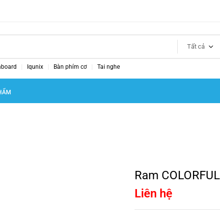
Tất cả
nboard
Iqunix
Bàn phím cơ
Tai nghe
HẨM
Ram COLORFUL 
Liên hệ