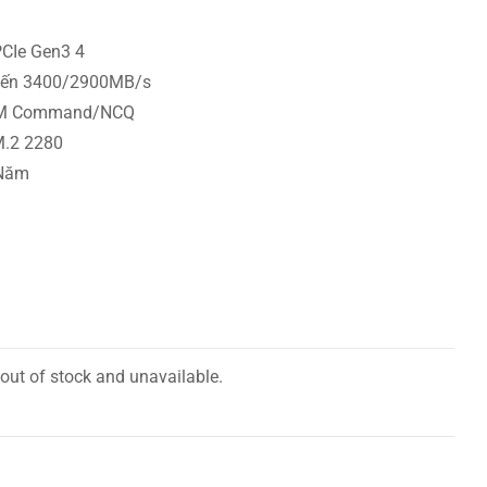
CIe Gen3 4
Đến 3400/2900MB/s
RIM Command/NCQ
M.2 2280
 Năm
 out of stock and unavailable.