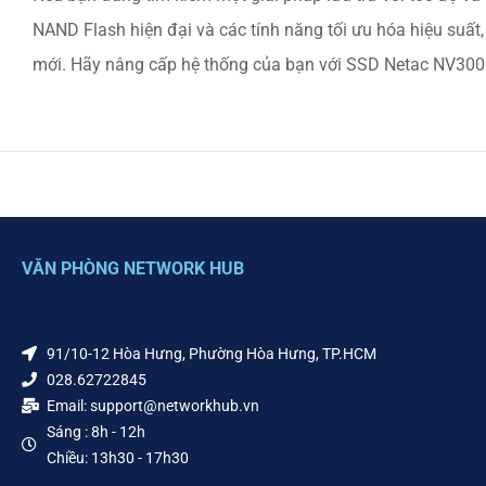
NAND Flash hiện đại và các tính năng tối ưu hóa hiệu suấ
mới. Hãy nâng cấp hệ thống của bạn với SSD Netac NV300
VĂN PHÒNG NETWORK HUB
91/10-12 Hòa Hưng, Phường Hòa Hưng, TP.HCM
028.62722845
Email: support@networkhub.vn
Sáng : 8h - 12h
Chiều: 13h30 - 17h30