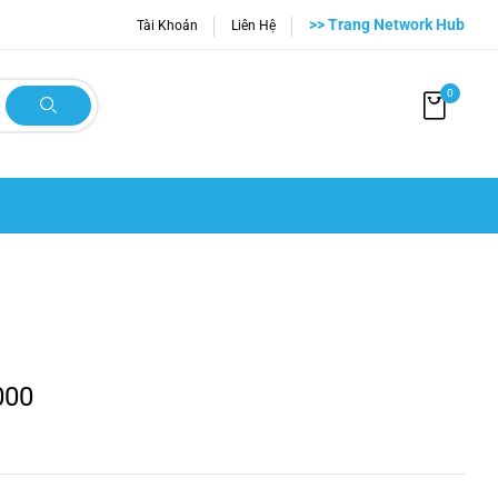
>> Trang Network Hub
Tài Khoản
Liên Hệ
0
000