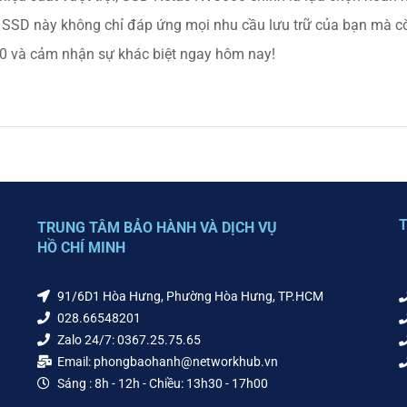
t, SSD này không chỉ đáp ứng mọi nhu cầu lưu trữ của bạn mà c
0 và cảm nhận sự khác biệt ngay hôm nay!
T
TRUNG TÂM BẢO HÀNH VÀ DỊCH VỤ
HỒ CHÍ MINH
91/6D1 Hòa Hưng, Phường Hòa Hưng, TP.HCM
028.66548201
Zalo 24/7: 0367.25.75.65
Email: phongbaohanh@networkhub.vn
Sáng : 8h - 12h - Chiều: 13h30 - 17h00