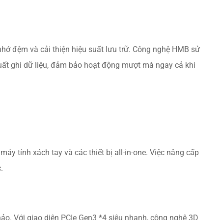
hớ đệm và cải thiện hiệu suất lưu trữ. Công nghệ HMB sử
uất ghi dữ liệu, đảm bảo hoạt động mượt mà ngay cả khi
áy tính xách tay và các thiết bị all-in-one. Việc nâng cấp
.
hảo. Với giao diện PCIe Gen3 *4 siêu nhanh, công nghệ 3D