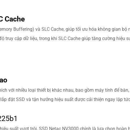
C Cache
ry Buffering) và SLC Cache, giúp tối ưu hóa không gian bộ n
 truy cập dữ liệu, trong khi SLC Cache giúp tăng cường hiệu s
Cao
h với nhiều loại thiết bị khác nhau, bao gồm máy tính để bàn, m
 lắp đặt SSD và tận hưởng hiệu suất được cải thiện ngay lập tức
 hiệu suất vượt trội, SSD Netac NV3000 chính là lựa chọn hoàn 