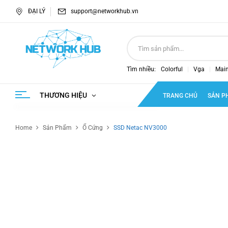
ĐẠI LÝ
support@networkhub.vn
Tìm nhiều:
Colorful
Vga
Mai
THƯƠNG HIỆU
TRANG CHỦ
SẢN P
Home
Sản Phẩm
Ổ Cứng
SSD Netac NV3000