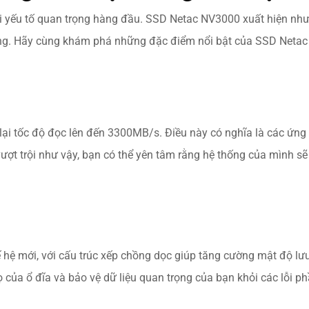
 hai yếu tố quan trọng hàng đầu. SSD Netac NV3000 xuất hiện nh
hống. Hãy cùng khám phá những đặc điểm nổi bật của SSD Netac 
i tốc độ đọc lên đến 3300MB/s. Điều này có nghĩa là các ứng 
độ vượt trội như vậy, bạn có thể yên tâm rằng hệ thống của mình
ệ mới, với cấu trúc xếp chồng dọc giúp tăng cường mật độ lưu t
 của ổ đĩa và bảo vệ dữ liệu quan trọng của bạn khỏi các lỗi p