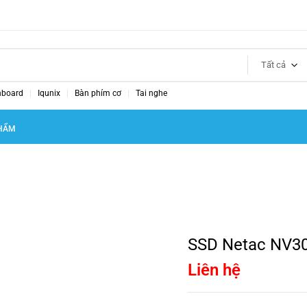
Tất cả
nboard
Iqunix
Bàn phím cơ
Tai nghe
HẨM
SSD Netac NV3
Liên hệ