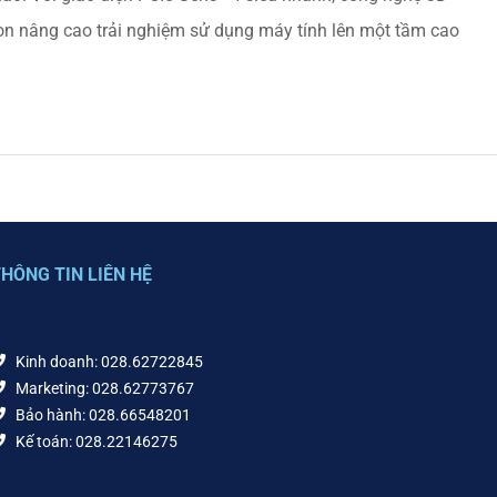
òn nâng cao trải nghiệm sử dụng máy tính lên một tầm cao
HÔNG TIN LIÊN HỆ
Kinh doanh: 028.62722845
Marketing: 028.62773767
Bảo hành: 028.66548201
Kế toán: 028.22146275