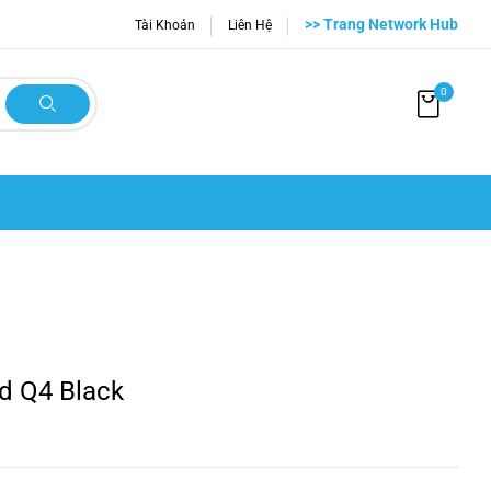
>> Trang Network Hub
Tài Khoản
Liên Hệ
0
d Q4 Black