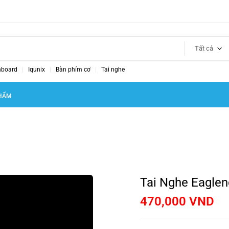
Tất cả
nboard
Iqunix
Bàn phím cơ
Tai nghe
HẨM
Tai Nghe Eaglen
470,000
VND