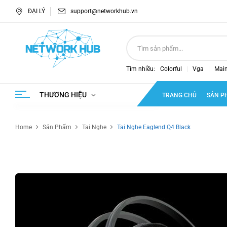
ĐẠI LÝ
support@networkhub.vn
Tìm nhiều:
Colorful
Vga
Mai
THƯƠNG HIỆU
TRANG CHỦ
SẢN P
Home
Sản Phẩm
Tai Nghe
Tai Nghe Eaglend Q4 Black