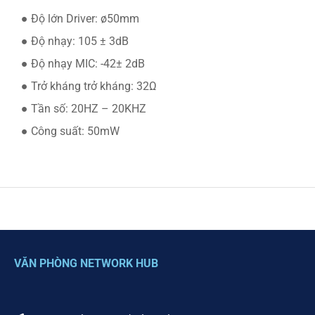
● Độ lớn Driver: ø50mm
● Độ nhạy: 105 ± 3dB
● Độ nhạy MIC: -42± 2dB
● Trở kháng trở kháng: 32Ω
● Tần số: 20HZ – 20KHZ
● Công suất: 50mW
VĂN PHÒNG NETWORK HUB