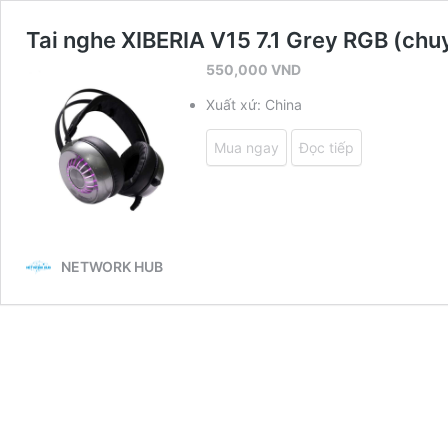
Tai nghe XIBERIA V15 7.1 Grey RGB (chu
550,000
VND
Xuất xứ: China
Mua ngay
Đọc tiếp
NETWORK HUB