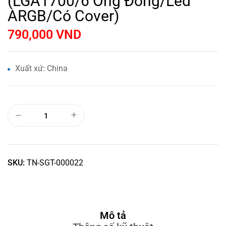
(LGA1700/6 Ống Đồng/Led
ARGB/Có Cover)
790,000
VND
Xuất xứ: China
SKU:
TN-SGT-000022
Mô tả