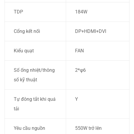
TDP
184W
Cổng kết nối
DP+HDMI+DVI
Kiểu quạt
FAN
Số ống nhiệt/thông
2*φ6
số kỹ thuật
Tự đông tắt khi quá
Y
tải
Yêu cầu nguồn
550W trở lên