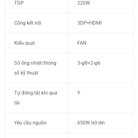
TDP
220W
Cổng kết nối
3DP+HDMI
Kiểu quạt
FAN
Số ống nhiệt/thông
3-φ8+2-φ6
số kỹ thuật
Tự đông tắt khi quá
Y
tải
Yêu cầu nguồn
650W trở lên