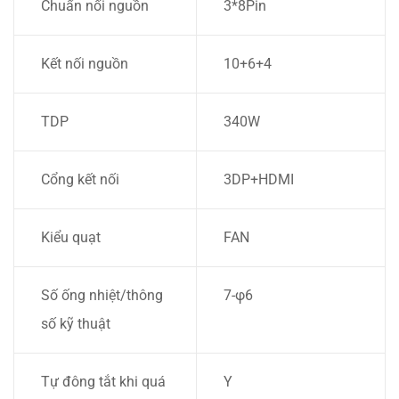
Chuẩn nối nguồn
3*8Pin
Kết nối nguồn
10+6+4
TDP
340W
Cổng kết nối
3DP+HDMI
Kiểu quạt
FAN
Số ống nhiệt/thông
7-φ6
số kỹ thuật
Tự đông tắt khi quá
Y