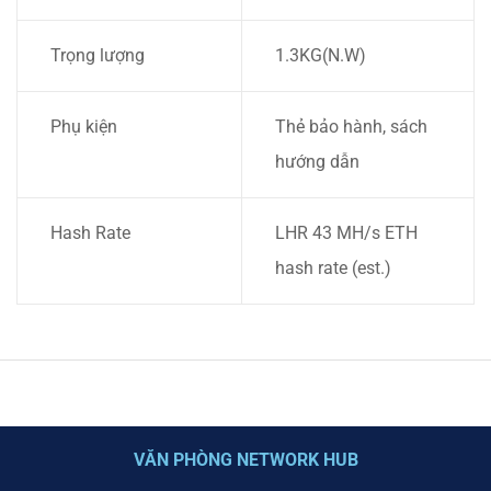
Trọng lượng
1.3KG(N.W)
Phụ kiện
Thẻ bảo hành, sách
hướng dẫn
Hash Rate
LHR 43 MH/s ETH
hash rate (est.)
VĂN PHÒNG NETWORK HUB