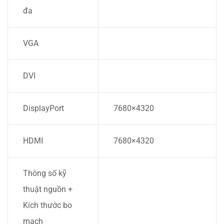
đa
VGA
DVI
DisplayPort
7680×4320
HDMI
7680×4320
Thông số kỹ
thuật nguồn +
Kích thước bo
mạch