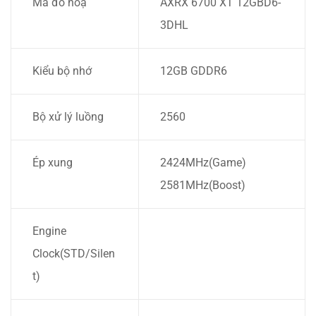
Mã đồ hoạ
AXRX 6700 XT 12GBD6-
3DHL
Kiểu bộ nhớ
12GB GDDR6
Bộ xử lý luồng
2560
Ép xung
2424MHz(Game)
2581MHz(Boost)
Engine
Clock(STD/Silen
t)