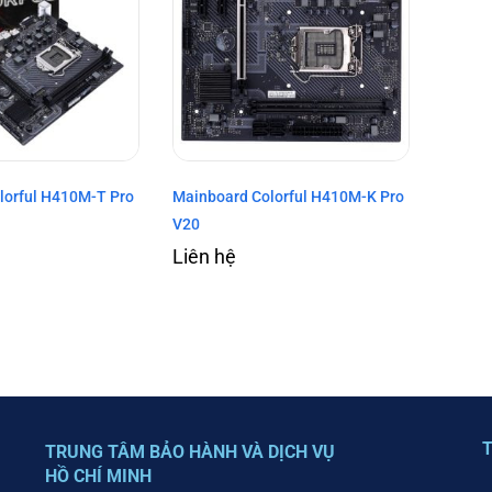
lorful H410M-T Pro
Mainboard Colorful H410M-K Pro
V20
Liên hệ
T
TRUNG TÂM BẢO HÀNH VÀ DỊCH VỤ
HỒ CHÍ MINH