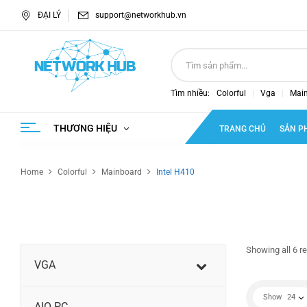
ĐẠI LÝ
support@networkhub.vn
Tìm nhiều:
Colorful
Vga
Mai
THƯƠNG HIỆU
TRANG CHỦ
SẢN P
Home
Colorful
Mainboard
Intel H410
Showing all 6 re
VGA
Show
24
AIO PC