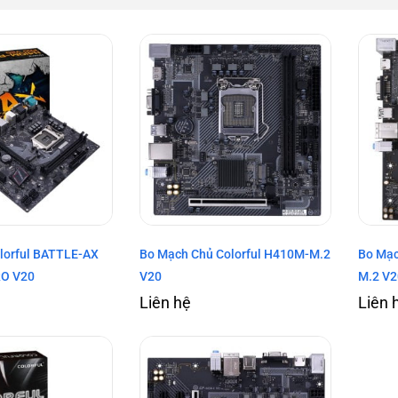
lorful BATTLE-AX
Bo Mạch Chủ Colorful H410M-M.2
Bo Mạc
O V20
V20
M.2 V2
Liên hệ
Liên 