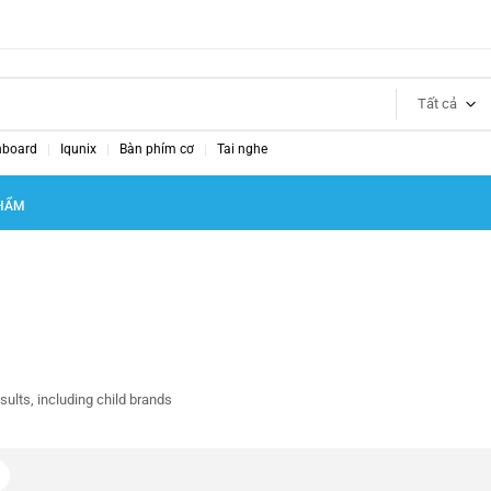
Tất cả
nboard
Iqunix
Bàn phím cơ
Tai nghe
HẨM
sults, including child brands