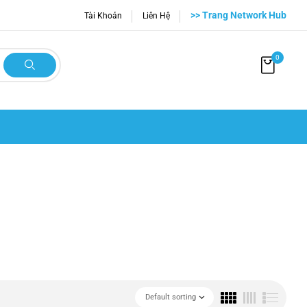
>> Trang Network Hub
Tài Khoản
Liên Hệ
0
Default sorting