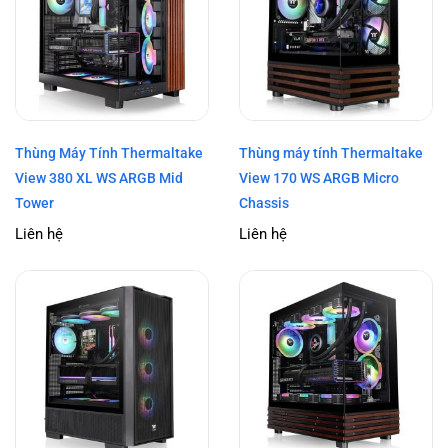
Thùng Máy Tính Thermaltake
Thùng máy tính Thermaltake
View 380 XL WS ARGB Mid
View 170 WS ARGB Micro
Tower
Chassis
Liên hệ
Liên hệ