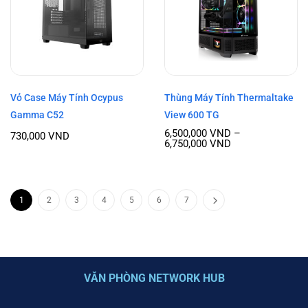
Vỏ Case Máy Tính Ocypus
Thùng Máy Tính Thermaltake
Gamma C52
View 600 TG
6,500,000
VND
–
730,000
VND
6,750,000
VND
1
2
3
4
5
6
7
VĂN PHÒNG NETWORK HUB