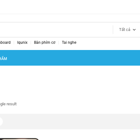
Tất cả
nboard
Iqunix
Bàn phím cơ
Tai nghe
HẨM
gle result