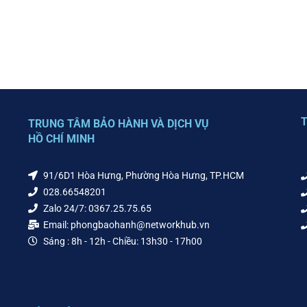
T
TRUNG TÂM BẢO HÀNH VÀ DỊCH VỤ
HỒ CHÍ MINH
91/6D1 Hòa Hưng, Phường Hòa Hưng, TP.HCM
028.66548201
Zalo 24/7: 0367.25.75.65
Email: phongbaohanh@networkhub.vn
Sáng : 8h - 12h - Chiều: 13h30 - 17h00