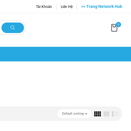
>> Trang Network Hub
Tài Khoản
Liên Hệ
0
Default sorting