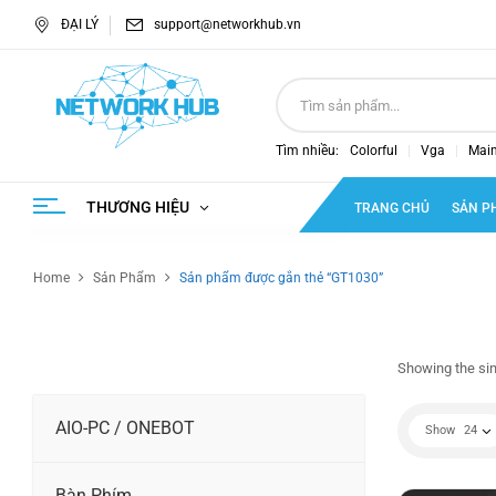
ĐẠI LÝ
support@networkhub.vn
Tìm nhiều:
Colorful
Vga
Mai
THƯƠNG HIỆU
TRANG CHỦ
SẢN P
Home
Sản Phẩm
Sản phẩm được gắn thẻ “GT1030”
Showing the sin
AIO-PC / ONEBOT
Show
24
Bàn Phím