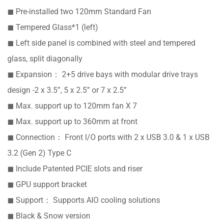
◼ Pre-installed two 120mm Standard Fan
◼ Tempered Glass*1 (left)
◼ Left side panel is combined with steel and tempered
glass, split diagonally
◼ Expansion： 2+5 drive bays with modular drive trays
design -2 x 3.5”, 5 x 2.5” or 7 x 2.5”
◼ Max. support up to 120mm fan X 7
◼ Max. support up to 360mm at front
◼ Connection： Front I/O ports with 2 x USB 3.0 & 1 x USB
3.2 (Gen 2) Type C
◼ Include Patented PCIE slots and riser
◼ GPU support bracket
◼ Support： Supports AIO cooling solutions
◼ Black & Snow version