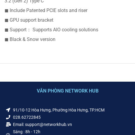
3.2 (Gen 2) Type C
◼ Include Patented PCIE slots and riser
◼ GPU support bracket
◼ Support： Supports AIO cooling solutions
◼ Black & Snow version
VĂN PHÒNG NETWORK HUB
91/10-12 Hòa Hưng, Phường Hòa Hưng, TP.HCM
028.62722845
Email: support@networkhub.vn
Sáng : 8h - 12h