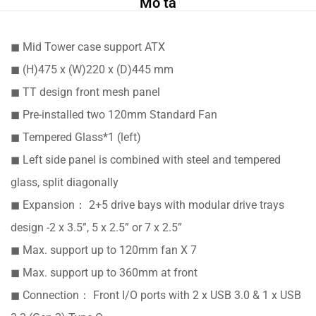
Mô tả
◼ Mid Tower case support ATX
◼ (H)475 x (W)220 x (D)445 mm
◼ TT design front mesh panel
◼ Pre-installed two 120mm Standard Fan
◼ Tempered Glass*1 (left)
◼ Left side panel is combined with steel and tempered
glass, split diagonally
◼ Expansion： 2+5 drive bays with modular drive trays
design -2 x 3.5”, 5 x 2.5” or 7 x 2.5”
◼ Max. support up to 120mm fan X 7
◼ Max. support up to 360mm at front
◼ Connection： Front I/O ports with 2 x USB 3.0 & 1 x USB