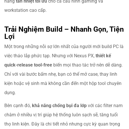
năng
tản nhiệt tối ưu
cho cả cấu hình gaming và
workstation cao cấp.
Trải Nghiệm Build – Nhanh Gọn, Tiện
Lợi
Một trong những nỗi sợ lớn nhất của người mới build PC là
việc tháo lắp phức tạp. Nhưng với Nexus PX,
thiết kế
quick-release tool-free
biến mọi thao tác trở nên dễ dàng.
Chỉ với vài bước bấm nhẹ, bạn có thể mở case, thay linh
kiện hoặc vệ sinh mà không cần đến một hộp tool chuyên
dụng.
Bên cạnh đó,
khả năng chống bụi đa lớp
với các filter nam
châm ở nhiều vị trí giúp hệ thống luôn sạch sẽ, tăng tuổi
thọ linh kiện. Đây là chi tiết nhỏ nhưng cực kỳ quan trọng