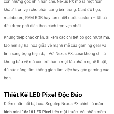
còn những góc nhìn hạn chế, Nexus PX mở ra một “sân
khấu” trọn vẹn cho phần cứng bên trong. Card đồ họa,
mainboard, RAM RGB hay tản nhiệt nước custom – tất cả
đều được phô diễn theo cách trọn vẹn nhất.
Khung thép chắc chắn, đi kèm các chi tiết bo góc mượt mà,
tạo nên sự hài hòa giữa vẻ mạnh mẽ của gaming gear và
tính sang trọng hiện đại. Với Nexus PX, case không chỉ là
khung bảo vệ mà còn trở thành một tác phẩm nghệ thuật,
đủ sức nâng tầm không gian làm việc hay góc gaming của
bạn.
Thiết Kế LED Pixel Độc Đáo
Điểm nhấn nổi bật của Segotep Nexus PX chính là
màn
hình mini 16×16 LED Pixel
trên mặt trước. Với phần mềm