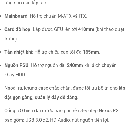
ứng nhu cầu lắp ráp:
Mainboard
: Hỗ trợ chuẩn M-ATX và ITX.
Card đồ hoạ
: Lắp được GPU lên tới
410mm
(khi tháo quạt
trước).
Tản nhiệt khí
: Hỗ trợ chiều cao tối đa
165mm
.
Nguồn PSU
: Hỗ trợ nguồn dài
240mm
khi dịch chuyển
khay HDD.
Ngoài ra, khung case chắc chắn, được tối ưu bố trí cho
lắp
đặt gọn gàng, quản lý dây dễ dàng
.
Cổng I/O hiện đại được trang bị trên Segotep Nexus PX
bao gồm: USB 3.0 x2, HD Audio, nút nguồn tiện lợi.